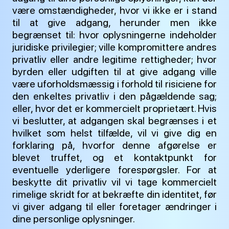
være omstændigheder, hvor vi ikke er i stand
til at give adgang, herunder men ikke
begrænset til: hvor oplysningerne indeholder
juridiske privilegier; ville kompromittere andres
privatliv eller andre legitime rettigheder; hvor
byrden eller udgiften til at give adgang ville
være uforholdsmæssig i forhold til risiciene for
den enkeltes privatliv i den pågældende sag;
eller, hvor det er kommercielt proprietært. Hvis
vi beslutter, at adgangen skal begrænses i et
hvilket som helst tilfælde, vil vi give dig en
forklaring på, hvorfor denne afgørelse er
blevet truffet, og et kontaktpunkt for
eventuelle yderligere forespørgsler. For at
beskytte dit privatliv vil vi tage kommercielt
rimelige skridt for at bekræfte din identitet, før
vi giver adgang til eller foretager ændringer i
dine personlige oplysninger.