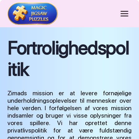
Fortsæt
til
indhold
Fortrolighedspol
itik
Zimads mission er at levere fornøjelige
underholdningsoplevelser til mennesker over
hele verden. I forfølgelsen af vores mission
indsamler og bruger vi visse oplysninger fra
vores spillere. Vi har oprettet denne
privatlivspolitik for at være fuldstændig
gennemsigtig og for at demonstrere vores