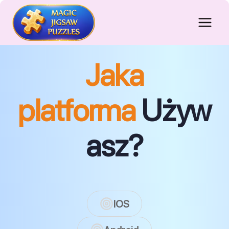
Przejdź
do
treści
Jaka
platforma
Używ
asz?
IOS