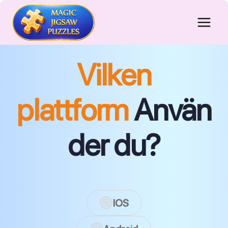
Skip
to
content
Vilken
plattform
Använ
der du?
IOS