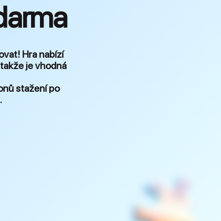
zdarma
ovat! Hra nabízí
, takže je vhodná
onů stažení po
.