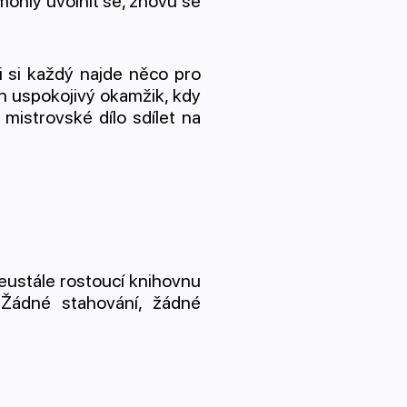
mohly uvolnit se, znovu se
 si každý najde něco pro
 ten uspokojivý okamžik, kdy
mistrovské dílo sdílet na
neustále rostoucí knihovnu
 Žádné stahování, žádné