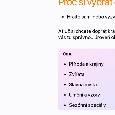
Proč si vybrat
Hrajte sami nebo vyzv
Ať už si chcete dopřát k
vás tu správnou úroveň ob
Téma
Příroda a krajiny
Zvířata
Slavná místa
Umění a vzory
Sezónní speciály