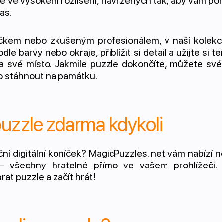
e ve vysokém rozlišení, navržených tak, aby vám po
čas.
áčkem nebo zkušeným profesionálem, v naší kolekci
odle barvy nebo okraje, přiblížit si detail a užijte si
a své místo. Jakmile puzzle dokončíte, můžete své 
 ho stáhnout na památku.
puzzle zdarma kdykoli
ční digitální koníček? MagicPuzzles. net vám nabízí 
 všechny hratelné přímo ve vašem prohlížeči.
rat puzzle a začít hrát!