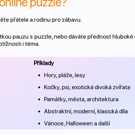
 online puzzle?
ěte přátele a rodinu pro zábavu.
rátkou pauzu s puzzle, nebo dáváte přednost hluboké
tížnosti i téma.
Příklady
Hory, pláže, lesy
Kočky, psi, exotická divoká zvířata
Památky, města, architektura
Abstraktní, moderní, klasická díla
Vánoce, Halloween a další