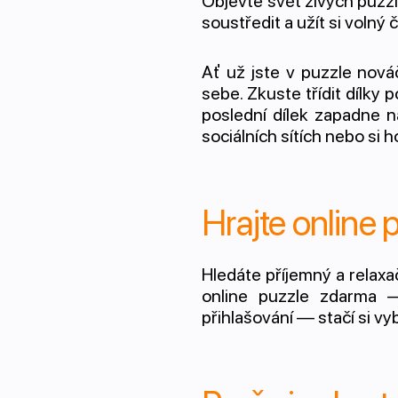
Objevte svět živých puzzl
soustředit a užít si volný 
Ať už jste v puzzle nov
sebe. Zkuste třídit dílky p
poslední dílek zapadne n
sociálních sítích nebo si
Hrajte online 
Hledáte příjemný a relaxa
online puzzle zdarma —
přihlašování — stačí si vyb