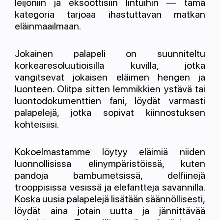
leijoniin ja eksoottisiin lintuihin — tämä
kategoria tarjoaa ihastuttavan matkan
eläinmaailmaan.
Jokainen palapeli on suunniteltu
korkearesoluutioisilla kuvilla, jotka
vangitsevat jokaisen eläimen hengen ja
luonteen. Olitpa sitten lemmikkien ystävä tai
luontodokumenttien fani, löydät varmasti
palapelejä, jotka sopivat kiinnostuksen
kohteisiisi.
Kokoelmastamme löytyy eläimiä niiden
luonnollisissa elinympäristöissä, kuten
pandoja bambumetsissä, delfiinejä
trooppisissa vesissä ja elefantteja savannilla.
Koska uusia palapelejä lisätään säännöllisesti,
löydät aina jotain uutta ja jännittävää