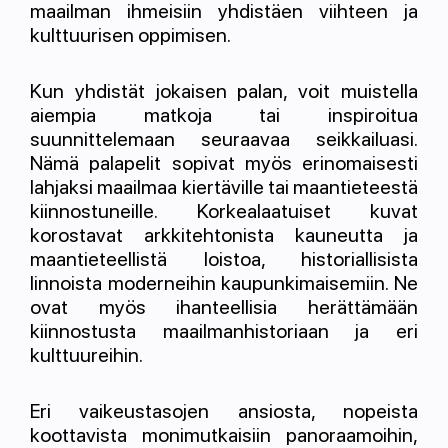
maailman ihmeisiin yhdistäen viihteen ja
kulttuurisen oppimisen.
Kun yhdistät jokaisen palan, voit muistella
aiempia matkoja tai inspiroitua
suunnittelemaan seuraavaa seikkailuasi.
Nämä palapelit sopivat myös erinomaisesti
lahjaksi maailmaa kiertäville tai maantieteestä
kiinnostuneille. Korkealaatuiset kuvat
korostavat arkkitehtonista kauneutta ja
maantieteellistä loistoa, historiallisista
linnoista moderneihin kaupunkimaisemiin. Ne
ovat myös ihanteellisia herättämään
kiinnostusta maailmanhistoriaan ja eri
kulttuureihin.
Eri vaikeustasojen ansiosta, nopeista
koottavista monimutkaisiin panoraamoihin,