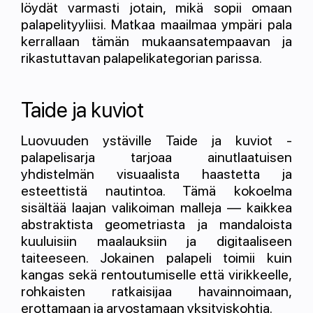
löydät varmasti jotain, mikä sopii omaan
palapelityyliisi. Matkaa maailmaa ympäri pala
kerrallaan tämän mukaansatempaavan ja
rikastuttavan palapelikategorian parissa.
Taide ja kuviot
Luovuuden ystäville Taide ja kuviot -
palapelisarja tarjoaa ainutlaatuisen
yhdistelmän visuaalista haastetta ja
esteettistä nautintoa. Tämä kokoelma
sisältää laajan valikoiman malleja — kaikkea
abstraktista geometriasta ja mandaloista
kuuluisiin maalauksiin ja digitaaliseen
taiteeseen. Jokainen palapeli toimii kuin
kangas sekä rentoutumiselle että virikkeelle,
rohkaisten ratkaisijaa havainnoimaan,
erottamaan ja arvostamaan yksityiskohtia.