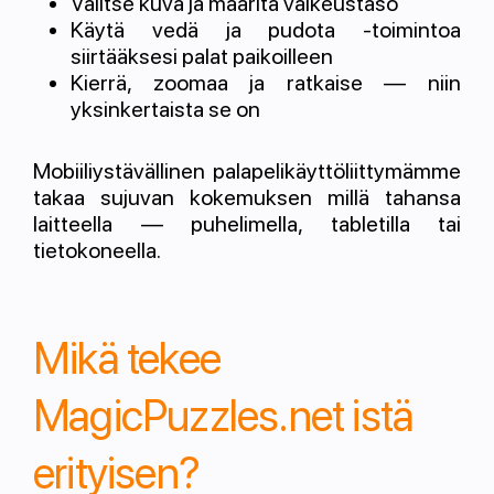
Valitse kuva ja määritä vaikeustaso
Käytä vedä ja pudota -toimintoa
siirtääksesi palat paikoilleen
Kierrä, zoomaa ja ratkaise — niin
yksinkertaista se on
Mobiiliystävällinen palapelikäyttöliittymämme
takaa sujuvan kokemuksen millä tahansa
laitteella — puhelimella, tabletilla tai
tietokoneella.
Mikä tekee
MagicPuzzles.net istä
erityisen?