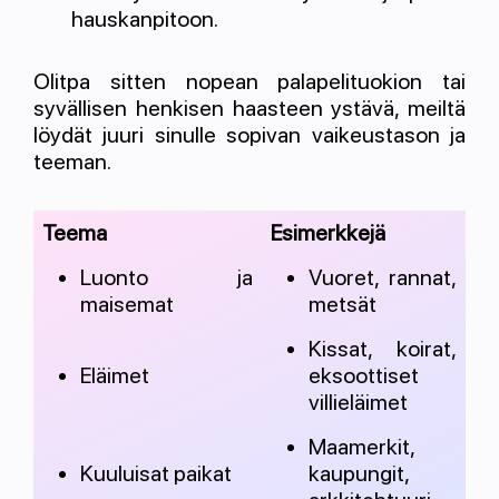
hauskanpitoon.
Olitpa sitten nopean palapelituokion tai
syvällisen henkisen haasteen ystävä, meiltä
löydät juuri sinulle sopivan vaikeustason ja
teeman.
Teema
Esimerkkejä
Luonto ja
Vuoret, rannat,
maisemat
metsät
Kissat, koirat,
Eläimet
eksoottiset
villieläimet
Maamerkit,
Kuuluisat paikat
kaupungit,