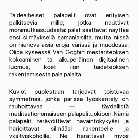
Taideaiheiset palapelit ovat erityisen
palkitsevia niille, jotka nauttivat
monimutkaisuudesta: palat saattavat näyttää
ensi silmäyksellä samanlaisilta, mutta niissä
on hienovaraisia eroja värissä ja muodossa.
Olipa kyseessä Van Goghin mestariteoksen
kokoaminen tai alkuperäinen digitaalinen
luomus, koet ilon taideteoksen
rakentamisesta pala palalta.
Kuviot puolestaan tarjoavat toistuvaa
symmetriaa, jonka parissa työskentely on
rauhoittavaa — täydellistä
meditaationomaiseen palapelituokioon. Nämä
palapelit terävöittävät havaintokykyäsi ja
harjoittavat silmääsi rakenteelle ja
yksityiskohdille. Ne herättävät myös