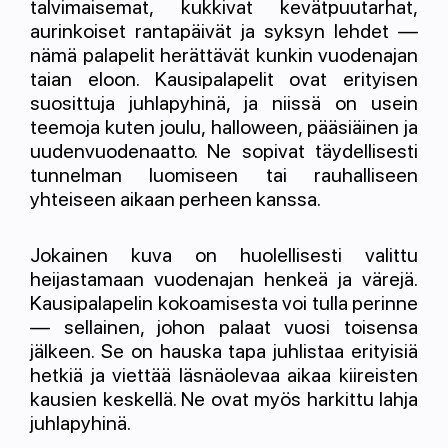
talvimaisemat, kukkivat kevätpuutarhat,
aurinkoiset rantapäivät ja syksyn lehdet —
nämä palapelit herättävät kunkin vuodenajan
taian eloon. Kausipalapelit ovat erityisen
suosittuja juhlapyhinä, ja niissä on usein
teemoja kuten joulu, halloween, pääsiäinen ja
uudenvuodenaatto. Ne sopivat täydellisesti
tunnelman luomiseen tai rauhalliseen
yhteiseen aikaan perheen kanssa.
Jokainen kuva on huolellisesti valittu
heijastamaan vuodenajan henkeä ja värejä.
Kausipalapelin kokoamisesta voi tulla perinne
— sellainen, johon palaat vuosi toisensa
jälkeen. Se on hauska tapa juhlistaa erityisiä
hetkiä ja viettää läsnäolevaa aikaa kiireisten
kausien keskellä. Ne ovat myös harkittu lahja
juhlapyhinä.