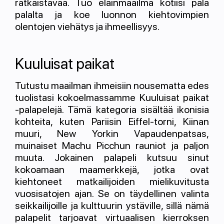
ratkaistavaa. Tuo eläinmaailma kotiisi pala
palalta ja koe luonnon kiehtovimpien
olentojen viehätys ja ihmeellisyys.
Kuuluisat paikat
Tutustu maailman ihmeisiin nousematta edes
tuolistasi kokoelmassamme Kuuluisat paikat
-palapelejä. Tämä kategoria sisältää ikonisia
kohteita, kuten Pariisin Eiffel-torni, Kiinan
muuri, New Yorkin Vapaudenpatsas,
muinaiset Machu Picchun rauniot ja paljon
muuta. Jokainen palapeli kutsuu sinut
kokoamaan maamerkkejä, jotka ovat
kiehtoneet matkailijoiden mielikuvitusta
vuosisatojen ajan. Se on täydellinen valinta
seikkailijoille ja kulttuurin ystäville, sillä nämä
palapelit tarjoavat virtuaalisen kierroksen