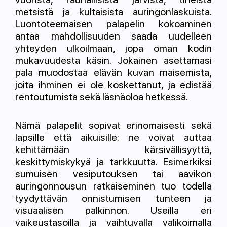
metsistä ja kultaisista auringonlaskuista.
Luontoteemaisen palapelin kokoaminen
antaa mahdollisuuden saada uudelleen
yhteyden ulkoilmaan, jopa oman kodin
mukavuudesta käsin. Jokainen asettamasi
pala muodostaa elävän kuvan maisemista,
joita ihminen ei ole koskettanut, ja edistää
rentoutumista sekä läsnäoloa hetkessä.
Nämä palapelit sopivat erinomaisesti sekä
lapsille että aikuisille: ne voivat auttaa
kehittämään kärsivällisyyttä,
keskittymiskykyä ja tarkkuutta. Esimerkiksi
sumuisen vesiputouksen tai aavikon
auringonnousun ratkaiseminen tuo todella
tyydyttävän onnistumisen tunteen ja
visuaalisen palkinnon. Useilla eri
vaikeustasoilla ja vaihtuvalla valikoimalla