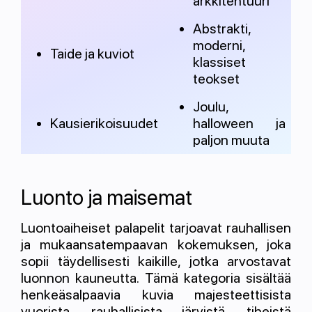
arkkitehtuuri
Abstrakti,
moderni,
Taide ja kuviot
klassiset
teokset
Joulu,
Kausierikoisuudet
halloween ja
paljon muuta
Luonto ja maisemat
Luontoaiheiset palapelit tarjoavat rauhallisen
ja mukaansatempaavan kokemuksen, joka
sopii täydellisesti kaikille, jotka arvostavat
luonnon kauneutta. Tämä kategoria sisältää
henkeäsalpaavia kuvia majesteettisista
vuorista, rauhallisista järvistä, tiheistä